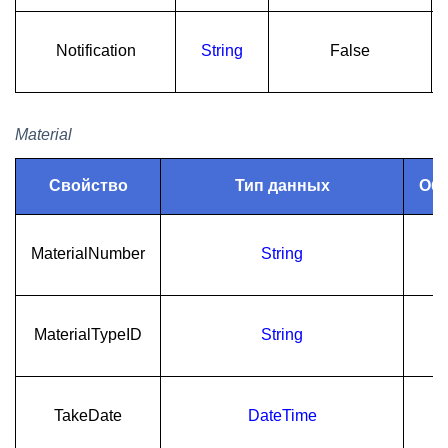
Notification
String
False
Material
Свойство
Тип данных
Обя
MaterialNumber
String
MaterialTypeID
String
TakeDate
DateTime