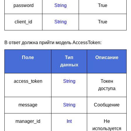
password
String
True
client_id
String
True
В ответ должна прийти модель AccessToken:
Поле
Тип
Описание
данных
access_token
String
Токен
доступа
message
String
Сообщение
manager_id
Int
Не
используется