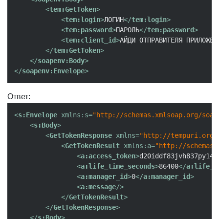
<
tem:GetToken
>
<
tem:login
>
ЛОГИН
</
tem:login
>
<
tem:password
>
ПАРОЛЬ
</
tem:password
>
<
tem:client_id
>
АЙДИ ОТПРАВИТЕЛЯ ПРИЛОЖЕН
</
tem:GetToken
>
</
soapenv:Body
>
</
soapenv:Envelope
>
Ответ:
<
s:Envelope
xmlns:s
=
"http://schemas.xmlsoap.org/soap
<
s:Body
>
<
GetTokenResponse
xmlns
=
"http://tempuri.org/
<
GetTokenResult
xmlns:a
=
"http://schemas.
<
a:access_token
>
d20iddf83jvh837py14t
<
a:life_time_seconds
>
86400
</
a:life_t
<
a:manager_id
>
0
</
a:manager_id
>
<
a:message
/>
</
GetTokenResult
>
</
GetTokenResponse
>
</
s:Body
>