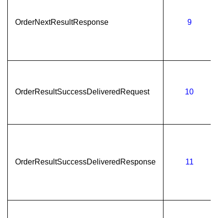
OrderNextResultResponse
9
OrderResultSuccessDeliveredRequest
10
OrderResultSuccessDeliveredResponse
11