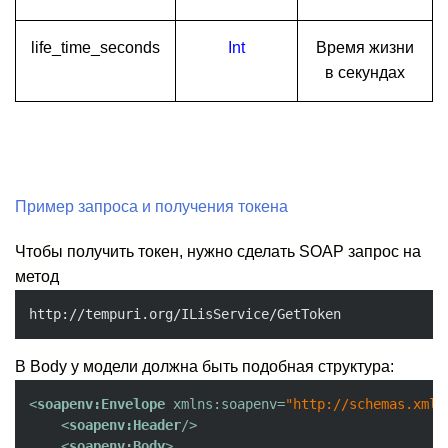
life_time_seconds
Int
Время жизни
в секундах
Пример запроса и получения токена
Чтобы получить токен, нужно сделать SOAP запрос на
метод
http:
/
/
tempuri.org
/
ILisService
/
GetToken
В Body у модели должна быть подобная структура:
<
soapenv:Envelope
xmlns:soapenv
=
"http://schemas.xmls
<
soapenv:Header
/>
<
soapenv:Body
>