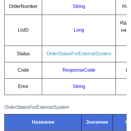
OrderNumber
String
Ном
Иден
LisID
Long
нап
Status
OrderStatusForExternalSystem
Code
ResponseCode
Ко
Error
String
OrderStatusForExternalSystem
Название
Значение
О