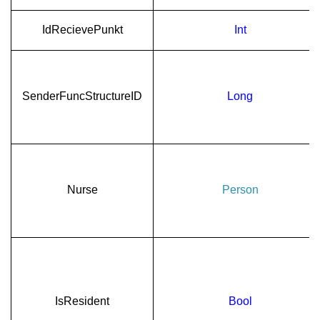
IdRecievePunkt
Int
SenderFuncStructureID
Long
Nurse
Person
IsResident
Bool