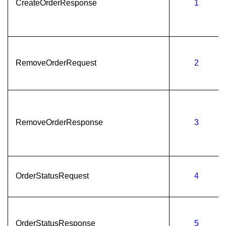
CreateOrderResponse
1
RemoveOrderRequest
2
RemoveOrderResponse
3
OrderStatusRequest
4
OrderStatusResponse
5