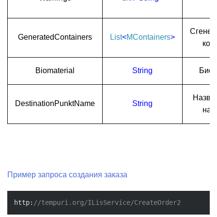
о
Сгенер
GeneratedContainers
List
<
MContainers
>
кон
Biomaterial
String
Биом
Назва
DestinationPunktName
String
наз
Пример запроса создания заказа
http:
//tempuri.org/ILisService/CreateOrder2