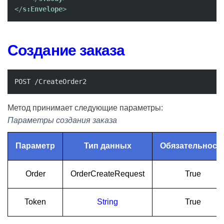
</
s:Envelope
>
Создание заказа
POST /CreateOrder2
Метод принимает следующие параметры:
Параметры создания заказа
Параметр
Тип данных
Обязательност
Order
OrderCreateRequest
True
Token
String
True