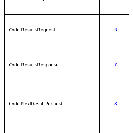
OrderResultsRequest
6
OrderResultsResponse
7
OrderNextResultRequest
8