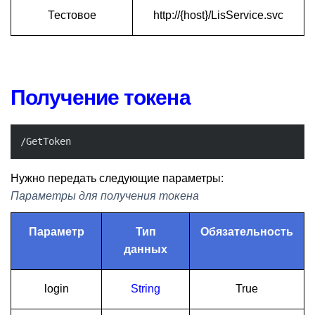
Тестовое
http://{host}/LisService.svc
Получение токена
/GetToken
Нужно передать следующие параметры:
Параметры для получения токена
Параметр
Тип
Обязательность
данных
login
String
True