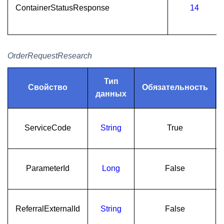
ContainerStatusResponse
14
OrderRequestResearch
Тип
Свойство
Обязательность
данных
ServiceCode
String
True
ParameterId
Long
False
ReferralExternalId
String
False