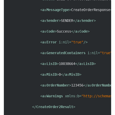
<
a:MessageType
>
CreateOrderResponse
</
<
a:Sender
>
SENDER
</
a:Sender
>
<
a:Code
>
Success
</
a:Code
>
<
a:Error
i:nil
=
"true"
/>
<
a:GeneratedContainers
i:nil
=
"true"
<
a:LisID
>
10038664
</
a:LisID
>
<
a:MisID
>
0
</
a:MisID
>
<
a:OrderNumber
>
123456
</
a:OrderNumber
<
a:Warnings
xmlns:b
=
"http://schemas.
</
CreateOrder2Result
>