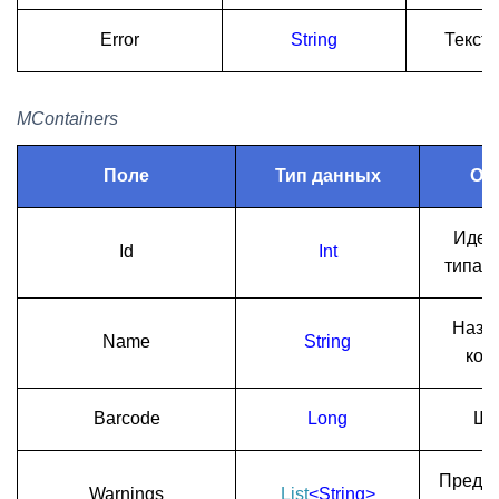
Error
String
Текст
MContainers
Поле
Тип данных
Оп
Иден
Id
Int
типа 
Назв
Name
String
кон
Barcode
Long
Шт
Предуп
Warnings
List
<String>