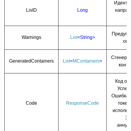
Иденти
LisID
Long
направ
Л
Предупр
Warnings
List
<String>
ош
Сгенери
GeneratedContainers
List
<
MContainers
>
конт
Код отв
Успеш
Ошибка, 
Code
ResponseCode
токен,
использу
За
аннул