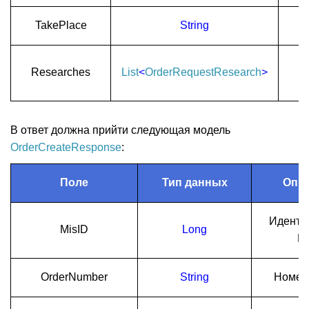
TakePlace
String
Researches
List
<
OrderRequestResearch
>
В ответ должна прийти следующая модель
OrderCreateResponse
:
Поле
Тип данных
Опи
Иденти
MisID
Long
М
OrderNumber
String
Номер