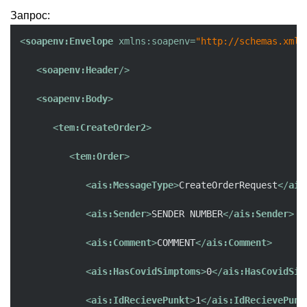
Запрос:
<
soapenv:Envelope
xmlns:soapenv
=
"http://schemas.xmls
<
soapenv:Header
/>
<
soapenv:Body
>
<
tem:CreateOrder2
>
<
tem:Order
>
<
ais:MessageType
>
CreateOrderRequest
</
ais
<
ais:Sender
>
SENDER NUMBER
</
ais:Sender
>
<
ais:Comment
>
COMMENT
</
ais:Comment
>
<
ais:HasCovidSimptoms
>
0
</
ais:HasCovidSim
<
ais:IdRecievePunkt
>
1
</
ais:IdRecievePunk