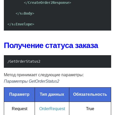
</
CreateOrder2Response
>
</
s:Body
>
</
s:Envelope
>
Получение статуса заказа
/GetOrderStatus2
Метод принимает следующие параметры:
Параметры GetOrderStatus2
Параметр
Тип данных
Обязательность
Request
OrderRequest
True