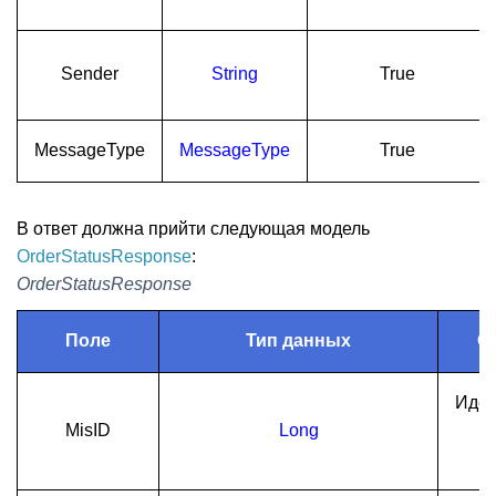
Sender
String
True
MessageType
MessageType
True
В ответ должна прийти следующая модель
OrderStatusResponse
:
OrderStatusResponse
Поле
Тип данных
О
Иден
MisID
Long
в
с