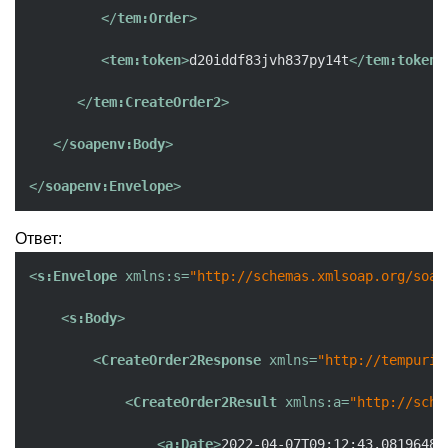
</
tem:Order
>
<
tem:token
>
d20iddf83jvh837py14t
</
tem:token
>
</
tem:CreateOrder2
>
</
soapenv:Body
>
</
soapenv:Envelope
>
Ответ:
<
s:Envelope
xmlns:s
=
"http://schemas.xmlsoap.org/soap
<
s:Body
>
<
CreateOrder2Response
xmlns
=
"http://tempuri.
<
CreateOrder2Result
xmlns:a
=
"http://sche
<
a:Date
>
2022-04-07T09:12:43.0819648+