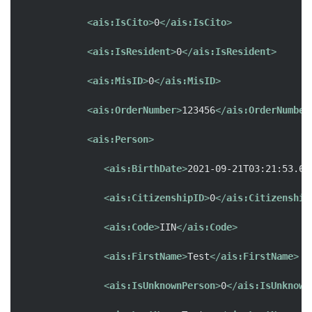
<
ais:IsCito
>
0
</
ais:IsCito
>
<
ais:IsResident
>
0
</
ais:IsResident
>
<
ais:MisID
>
0
</
ais:MisID
>
<
ais:OrderNumber
>
123456
</
ais:OrderNumber
<
ais:Person
>
<
ais:BirthDate
>
2021-09-21T03:21:53.69
<
ais:CitizenshipID
>
0
</
ais:Citizenship
<
ais:Code
>
IIN
</
ais:Code
>
<
ais:FirstName
>
Test
</
ais:FirstName
>
<
ais:IsUnknownPerson
>
0
</
ais:IsUnknown