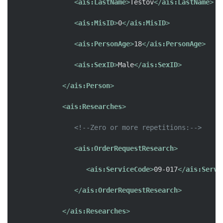
<
ais:LastName
>
Testov
</
ais:LastName
>
<
ais:MisID
>
0
</
ais:MisID
>
<
ais:PersonAge
>
18
</
ais:PersonAge
>
<
ais:SexID
>
Male
</
ais:SexID
>
</
ais:Person
>
<
ais:Researches
>
<!--Zero or more repetitions:-->
<
ais:OrderRequestResearch
>
<
ais:ServiceCode
>
09-017
</
ais:Servi
</
ais:OrderRequestResearch
>
</
ais:Researches
>